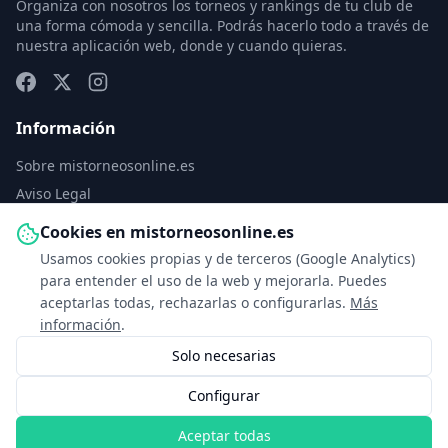
Organiza con nosotros los torneos y rankings de tu club de
una forma cómoda y sencilla. Podrás hacerlo todo a través de
nuestra aplicación web, donde y cuando quieras.
Información
Sobre mistorneosonline.es
Aviso Legal
Política de Privacidad
Cookies en mistorneosonline.es
Política de Cookies
Usamos cookies propias y de terceros (Google Analytics)
Configurar cookies
para entender el uso de la web y mejorarla. Puedes
aceptarlas todas, rechazarlas o configurarlas.
Más
Contacto
información
.
Solo necesarias
info@mistorneosonline.es
Configurar
© 2026 Copyright: mistorneosonline.es
Aceptar todas