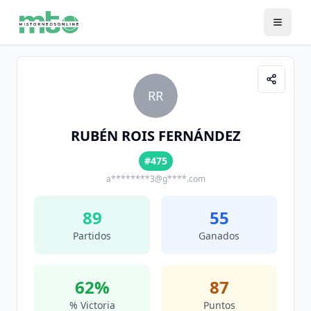
RR
RUBÉN ROIS FERNÁNDEZ
#475
a********3@g****.com
89
55
Partidos
Ganados
62
%
87
% Victoria
Puntos