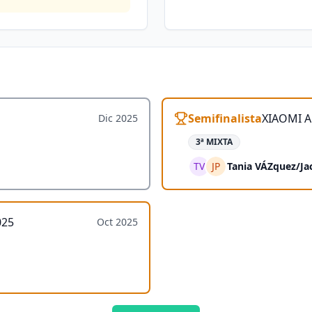
Semifinalista
XIAOMI A
Dic 2025
3ª MIXTA
TV
JP
Tania VÁZquez
/
Ja
025
Oct 2025