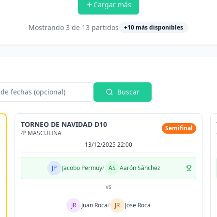
Cargar más
Mostrando
3
de
13
partidos
+
10
más disponibles
de fechas (opcional)
Buscar
TORNEO DE NAVIDAD D10
Semifinal
4ª MASCULINA
13/12/2025 22:00
JP
Jacobo Permuy
/
AS
Aarón Sánchez
vs
JR
Juan Roca
/
JR
Jose Roca