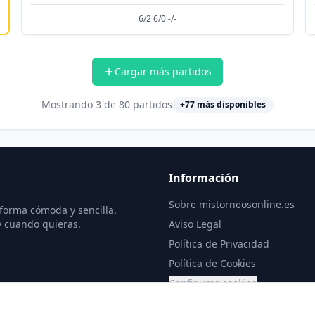
6/2 6/0 -/-
Cargar más partidos
Mostrando
3
de
80
partidos
+
77
más disponibles
Información
Sobre mistorneosonline.es
 forma cómoda y sencilla.
y cuando quieras.
Aviso Legal
Política de Privacidad
Política de Cookies
Configurar cookies