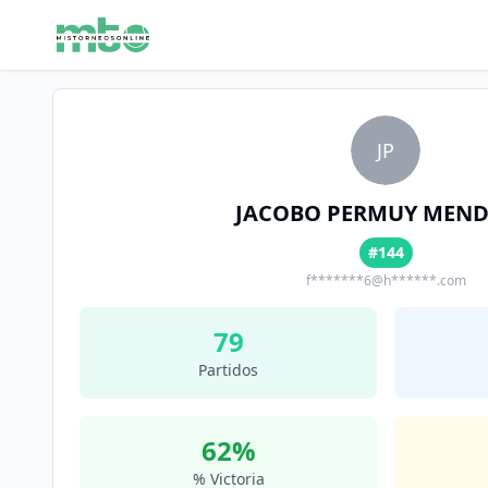
JP
JACOBO PERMUY MEN
#144
f*******6@h******.com
79
Partidos
62
%
% Victoria