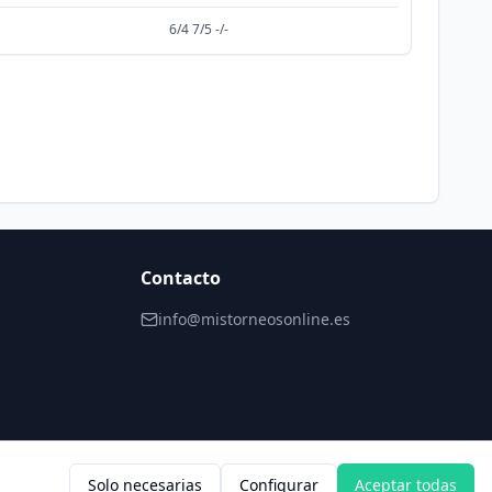
6/4 7/5 -/-
Contacto
info@mistorneosonline.es
Solo necesarias
Configurar
Aceptar todas