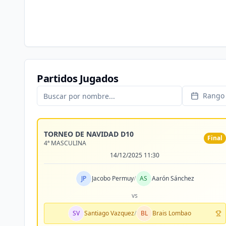
Partidos Jugados
Rango 
TORNEO DE NAVIDAD D10
Final
4ª MASCULINA
14/12/2025 11:30
JP
Jacobo Permuy
/
AS
Aarón Sánchez
vs
SV
Santiago Vazquez
/
BL
Brais Lombao