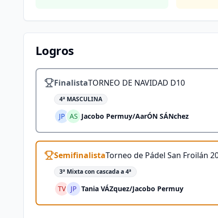
Logros
Finalista
TORNEO DE NAVIDAD D10
4ª MASCULINA
JP
AS
Jacobo Permuy
/
AarÓN SÁNchez
Semifinalista
Torneo de Pádel San Froilán 2
3ª Mixta con cascada a 4ª
TV
JP
Tania VÁZquez
/
Jacobo Permuy