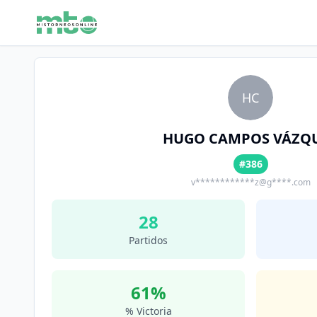
HC
HUGO CAMPOS VÁZQ
#386
v************z@g****.com
28
Partidos
61
%
% Victoria