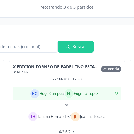
Mostrando
3
de
3
partidos
de fechas (opcional)
Buscar
X EDICION TORNEO DE PADEL "NO ESTAMOS SOLAS"
2ª Ronda
3ª MIXTA
27/08/2025 17:30
HC
Hugo Campos
/
EL
Eugenia López
vs
TH
Tatiana Hernández
/
JL
Juanma Losada
6/2 6/2 -/-