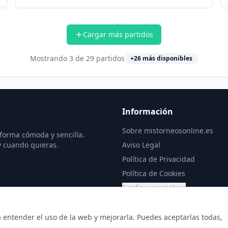
Cargar más partidos
Mostrando
3
de
29
partidos
+
26
más disponibles
Información
Sobre mistorneosonline.es
 forma cómoda y sencilla.
y cuando quieras.
Aviso Legal
Política de Privacidad
Política de Cookies
Configurar cookies
a entender el uso de la web y mejorarla. Puedes aceptarlas todas,
© 2026 Copyright: mistorneosonline.es