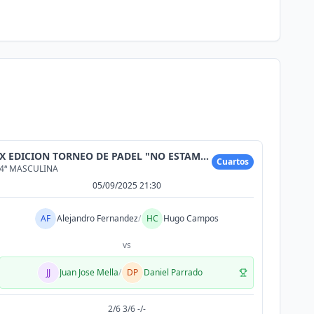
X EDICION TORNEO DE PADEL "NO ESTAMOS SOLAS"
Cuartos
4ª MASCULINA
05/09/2025 21:30
AF
Alejandro Fernandez
/
HC
Hugo Campos
vs
JJ
Juan Jose Mella
/
DP
Daniel Parrado
2/6 3/6 -/-