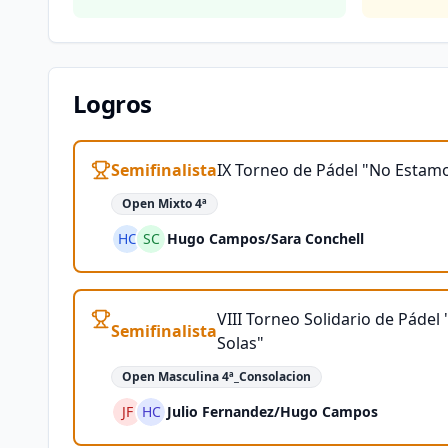
Logros
Semifinalista
IX Torneo de Pádel "No Estamo
Open Mixto 4ª
HC
SC
Hugo Campos
/
Sara Conchell
VIII Torneo Solidario de Páde
Semifinalista
Solas"
Open Masculina 4ª_Consolacion
JF
HC
Julio Fernandez
/
Hugo Campos