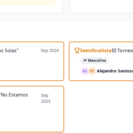
s Solas"
Semifinalista
III Torn
Sep 2024
4ª Masculina
AS
HC
Alejandro Santos
l "No Estamos
Sep
2023