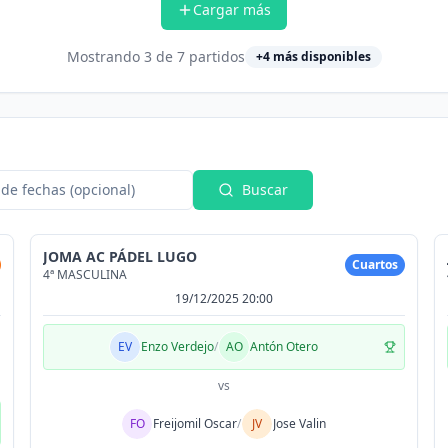
Cargar más
Mostrando
3
de
7
partidos
+
4
más disponibles
de fechas (opcional)
Buscar
JOMA AC PÁDEL LUGO
Cuartos
4ª MASCULINA
19/12/2025 20:00
EV
Enzo Verdejo
/
AO
Antón Otero
vs
FO
Freijomil Oscar
/
JV
Jose Valin