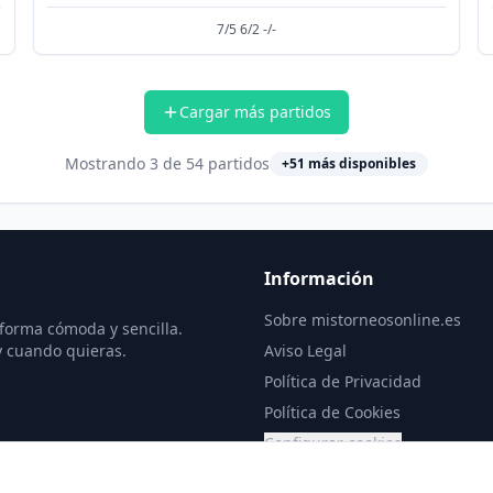
7/5 6/2 -/-
Cargar más partidos
Mostrando
3
de
54
partidos
+
51
más disponibles
Información
Sobre mistorneosonline.es
 forma cómoda y sencilla.
y cuando quieras.
Aviso Legal
Política de Privacidad
Política de Cookies
Configurar cookies