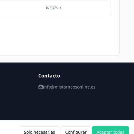
6/3 7/6 -/-
Contacto
info@mistorneosonline.es
Solo necesarias
Configurar
Aceptar todas