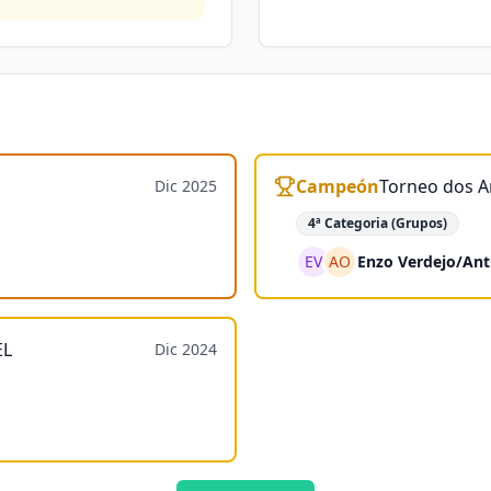
Campeón
Torneo dos A
Dic 2025
4ª Categoria (Grupos)
EV
AO
Enzo Verdejo
/
Ant
EL
Dic 2024