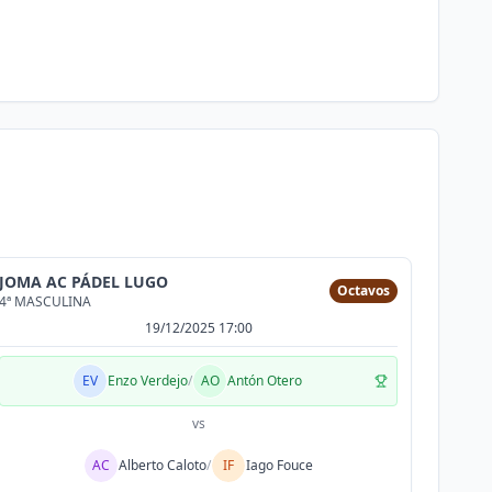
JOMA AC PÁDEL LUGO
Octavos
4ª MASCULINA
19/12/2025 17:00
EV
Enzo Verdejo
/
AO
Antón Otero
vs
AC
Alberto Caloto
/
IF
Iago Fouce