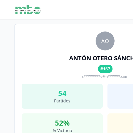
AO
ANTÓN OTERO SÁNC
#167
s********e@h******.com
54
Partidos
52
%
% Victoria