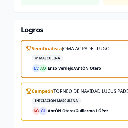
Logros
Semifinalista
JOMA AC PÁDEL LUGO
4ª MASCULINA
EV
AO
Enzo Verdejo
/
AntÓN Otero
Campeón
TORNEO DE NAVIDAD LUCUS PAD
INICIACIÓN MASCULINA
AO
GL
AntÓN Otero
/
Guillermo LÓPez