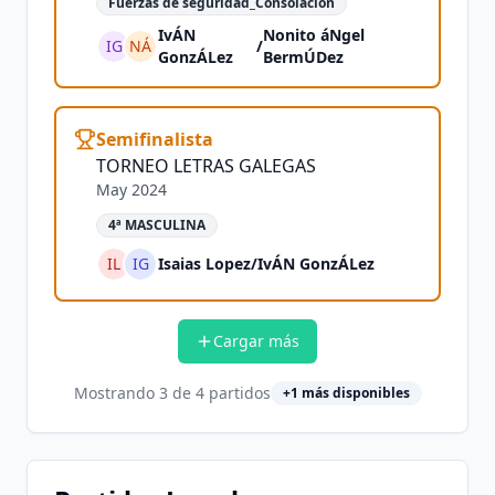
Fuerzas de seguridad_Consolacion
IvÁN
Nonito áNgel
IG
NÁ
/
GonzÁLez
BermÚDez
Semifinalista
TORNEO LETRAS GALEGAS
May 2024
4ª MASCULINA
IL
IG
Isaias Lopez
/
IvÁN GonzÁLez
Cargar más
Mostrando
3
de
4
partidos
+
1
más disponibles