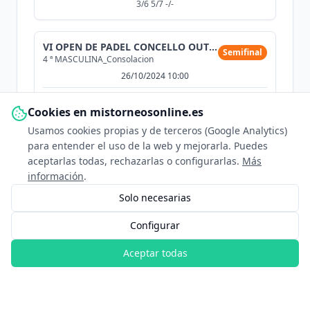
3/6 5/7 -/-
VI OPEN DE PADEL CONCELLO OUTEIRO DE REI
Semifinal
4 ª MASCULINA_Consolacion
26/10/2024 10:00
NÁ
Nonito Ángel Bermúdez
Cookies en mistorneosonline.es
Usamos cookies propias y de terceros (Google Analytics)
IG
Iván González
para entender el uso de la web y mejorarla. Puedes
vs
aceptarlas todas, rechazarlas o configurarlas.
Más
información
.
RR
Roberto Real
Solo necesarias
RD
Roberto Díaz
Configurar
6/4 4/6 4/6
Aceptar todas
VI OPEN DE PADEL CONCELLO OUTEIRO DE REI
Cuartos
4 ª MASCULINA_Consolacion