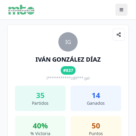
IG
IVÁN GONZÁLEZ DÍAZ
#837
I***********z@l***.gal
35
14
Partidos
Ganados
40
%
50
% Victoria
Puntos