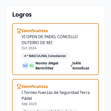
Logros
Semifinalista
VI OPEN DE PADEL CONCELLO
OUTEIRO DE REI
Oct 2024
4 ª MASCULINA_Consolacion
Nonito áNgel
IvÁN
NÁ
IG
/
BermÚDez
GonzÁLez
Semifinalista
I Torneo Fuerzas de Seguridad Terra
Pádel
Sep 2024