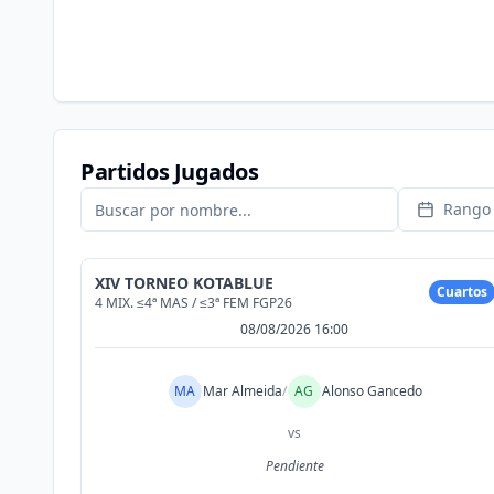
Partidos Jugados
Rango 
XIV TORNEO KOTABLUE
Cuartos
4 MIX. ≤4ª MAS / ≤3ª FEM FGP26
08/08/2026 16:00
MA
Mar Almeida
/
AG
Alonso Gancedo
vs
Pendiente