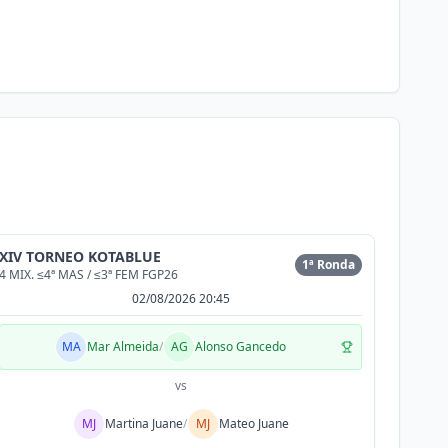
XIV TORNEO KOTABLUE
1ª Ronda
4 MIX. ≤4ª MAS / ≤3ª FEM FGP26
02/08/2026 20:45
MA
Mar Almeida
/
AG
Alonso Gancedo
vs
MJ
Martina Juane
/
MJ
Mateo Juane