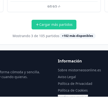
6/0 6/3 -/-
Cargar más partidos
Mostrando
3
de
105
partidos
+
102
más disponibles
Información
Sobre mistorneosonline.es
 forma cómoda y sencilla.
y cuando quieras.
Aviso Legal
Política de Privacidad
Política de Cookies
Configurar cookies