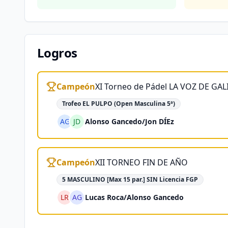
Logros
Campeón
XI Torneo de Pádel LA VOZ DE GAL
Trofeo EL PULPO (Open Masculina 5ª)
AG
JD
Alonso Gancedo
/
Jon DÍEz
Campeón
XII TORNEO FIN DE AÑO
5 MASCULINO [Max 15 par.] SIN Licencia FGP
LR
AG
Lucas Roca
/
Alonso Gancedo