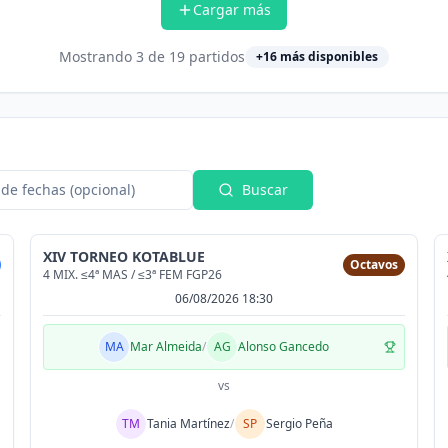
Cargar más
Mostrando
3
de
19
partidos
+
16
más disponibles
de fechas (opcional)
Buscar
XIV TORNEO KOTABLUE
Octavos
4 MIX. ≤4ª MAS / ≤3ª FEM FGP26
06/08/2026 18:30
MA
Mar Almeida
/
AG
Alonso Gancedo
vs
TM
Tania Martínez
/
SP
Sergio Peña