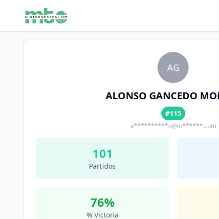
AG
ALONSO GANCEDO MO
#115
a**********o@m******.com
101
Partidos
76
%
% Victoria