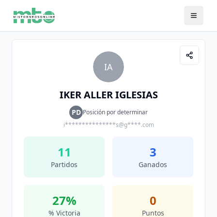
IA
IKER ALLER IGLESIAS
PD
Posición por determinar
i***************s@g****.com
11
3
Partidos
Ganados
27
%
0
% Victoria
Puntos