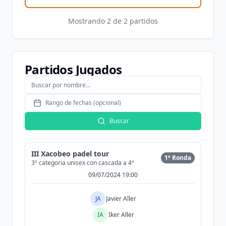
Mostrando
2
de
2
partidos
Partidos Jugados
Rango de fechas (opcional)
Buscar
III Xacobeo padel tour
1ª Ronda
3º categoria unisex con cascada a 4º
09/07/2024 19:00
JA
Javier Aller
IA
Iker Aller