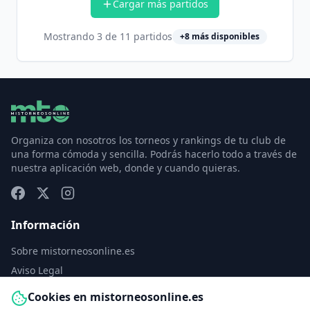
Cargar más partidos
Mostrando
3
de
11
partidos
+
8
más disponibles
Organiza con nosotros los torneos y rankings de tu club de
una forma cómoda y sencilla. Podrás hacerlo todo a través de
nuestra aplicación web, donde y cuando quieras.
Información
Sobre mistorneosonline.es
Aviso Legal
Política de Privacidad
Cookies en mistorneosonline.es
Política de Cookies