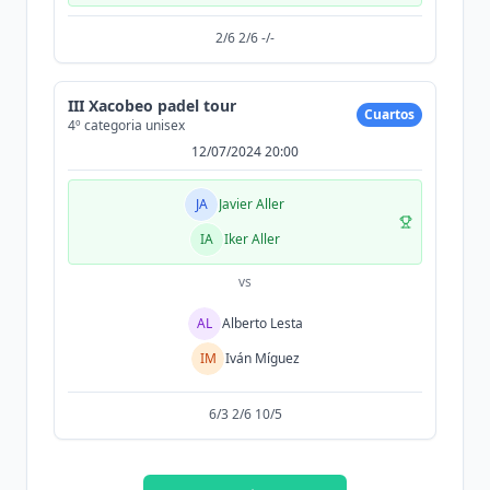
2/6 2/6 -/-
III Xacobeo padel tour
Cuartos
4º categoria unisex
12/07/2024 20:00
JA
Javier Aller
IA
Iker Aller
vs
AL
Alberto Lesta
IM
Iván Míguez
6/3 2/6 10/5