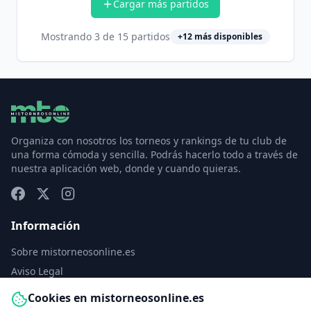
Cargar más partidos
Mostrando
3
de
15
partidos
+
12
más disponibles
Organiza con nosotros los torneos y rankings de tu club de
una forma cómoda y sencilla. Podrás hacerlo todo a través de
nuestra aplicación web, donde y cuando quieras.
Información
Sobre mistorneosonline.es
Aviso Legal
Política de Privacidad
Cookies en mistorneosonline.es
Política de Cookies