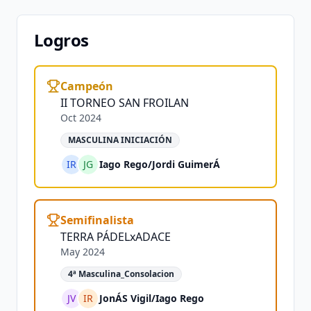
Logros
Campeón
II TORNEO SAN FROILAN
Oct 2024
MASCULINA INICIACIÓN
IR
JG
Iago Rego
/
Jordi GuimerÁ
Semifinalista
TERRA PÁDELxADACE
May 2024
4ª Masculina_Consolacion
JV
IR
JonÁS Vigil
/
Iago Rego