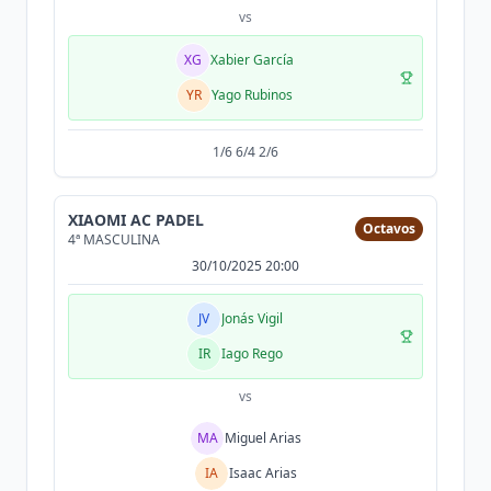
vs
XG
Xabier García
YR
Yago Rubinos
1/6 6/4 2/6
XIAOMI AC PADEL
Octavos
4ª MASCULINA
30/10/2025 20:00
JV
Jonás Vigil
IR
Iago Rego
vs
MA
Miguel Arias
IA
Isaac Arias