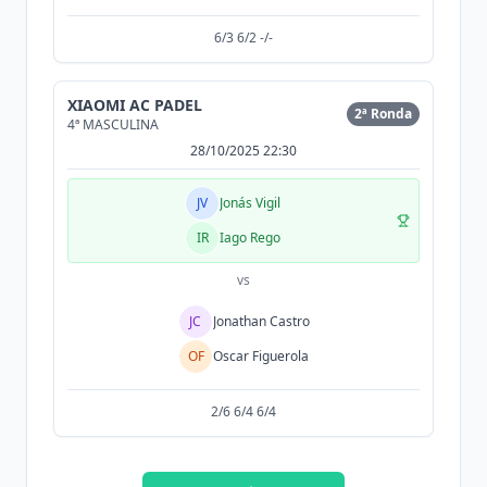
6/3 6/2 -/-
XIAOMI AC PADEL
2ª Ronda
4ª MASCULINA
28/10/2025 22:30
JV
Jonás Vigil
IR
Iago Rego
vs
JC
Jonathan Castro
OF
Oscar Figuerola
2/6 6/4 6/4