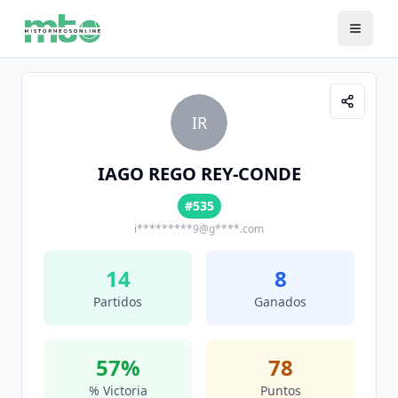
IR
IAGO REGO REY-CONDE
#535
i*********9@g****.com
14
8
Partidos
Ganados
57
%
78
% Victoria
Puntos