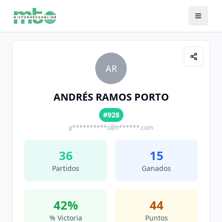
AR
ANDRÉS RAMOS PORTO
#928
p**********s@h******.com
36
15
Partidos
Ganados
42
%
44
% Victoria
Puntos