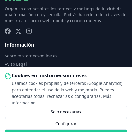
Organiza con nosotros los torneos y rankings de tu club de
una forma cómoda y sencilla. Podrás hacerlo todo a través de
nuestra aplicación web, donde y cuando quieras.
Información
Sobre mistorneosonline.es
Aviso Legal
Política de Privacidad
Cookies en mistorneosonline.es
Política de Cookies
Usamos cookies propias y de terceros (Google Analytics)
Configurar cookies
para entender el uso de la web y mejorarla. Puedes
aceptarlas todas, rechazarlas o configurarlas.
Más
Contacto
información
.
Solo necesarias
info@mistorneosonline.es
Configurar