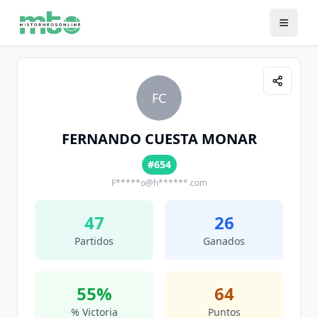
FC
FERNANDO CUESTA MONAR
#654
F*****o@h******.com
47
26
Partidos
Ganados
55
%
64
% Victoria
Puntos