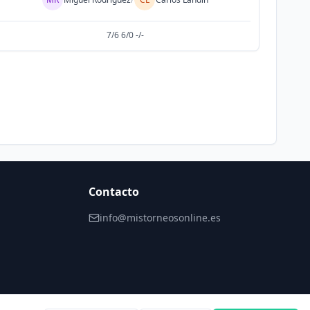
7/6 6/0 -/-
Contacto
info@mistorneosonline.es