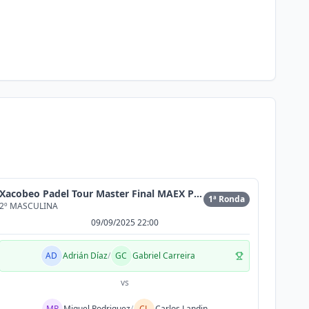
Xacobeo Padel Tour Master Final MAEX Pérez Varela
1ª Ronda
2º MASCULINA
09/09/2025 22:00
AD
Adrián Díaz
/
GC
Gabriel Carreira
vs
MR
Miguel Rodriguez
/
CL
Carlos Landin