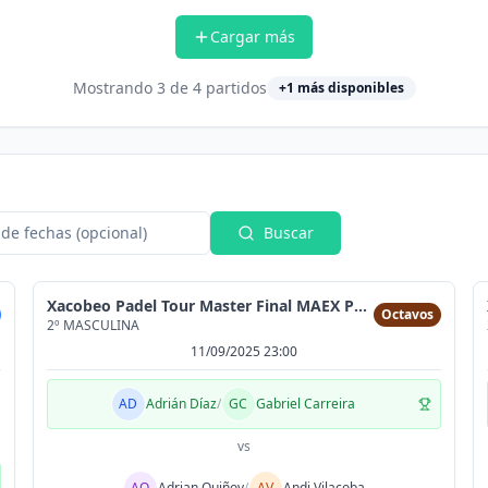
Cargar más
Mostrando
3
de
4
partidos
+
1
más disponibles
de fechas (opcional)
Buscar
Xacobeo Padel Tour Master Final MAEX Pérez Varela
Octavos
2º MASCULINA
11/09/2025 23:00
AD
Adrián Díaz
/
GC
Gabriel Carreira
vs
AQ
Adrian Quiñoy
/
AV
Andi Vilacoba