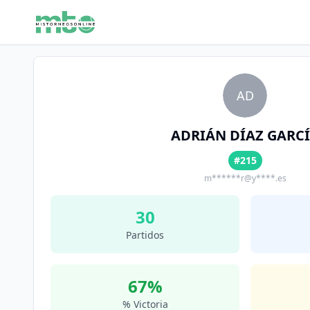
AD
ADRIÁN DÍAZ GARC
#215
m******r@y****.es
30
Partidos
67
%
% Victoria