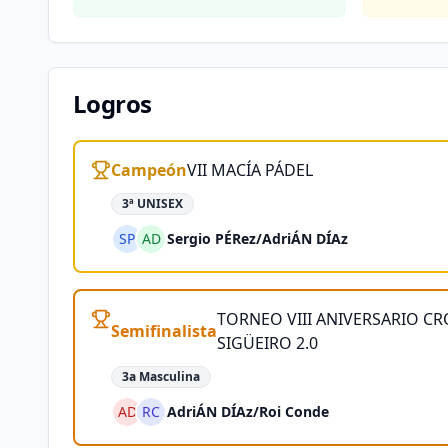
Logros
Campeón
VII MACÍA PÁDEL
3ª UNISEX
SP
AD
Sergio PÉRez
/
AdriÁN DÍAz
TORNEO VIII ANIVERSARIO C
Semifinalista
SIGÜEIRO 2.0
3a Masculina
AD
RC
AdriÁN DÍAz
/
Roi Conde