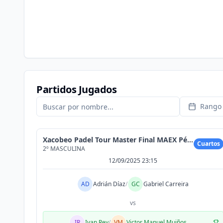
Partidos Jugados
Rango 
Xacobeo Padel Tour Master Final MAEX Pérez Varela
Cuartos
2º MASCULINA
12/09/2025 23:15
AD
Adrián Díaz
/
GC
Gabriel Carreira
vs
IR
Ivan Rey
/
VM
Victor Manuel Muiños