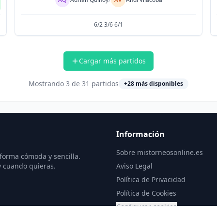
6/2 3/6 6/1
Cargar más partidos
Mostrando
3
de
31
partidos
+
28
más disponibles
Información
Sobre mistorneosonline.es
 forma cómoda y sencilla.
y cuando quieras.
Aviso Legal
Política de Privacidad
Política de Cookies
Configurar cookies