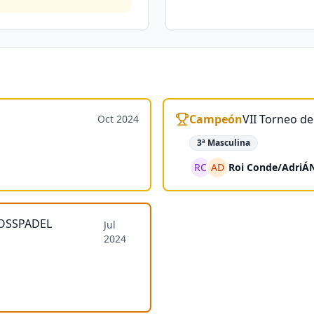
Campeón
VII Torneo de
Oct 2024
3ª Masculina
RC
AD
Roi Conde
/
AdriÁ
ROSSPADEL
Jul
2024