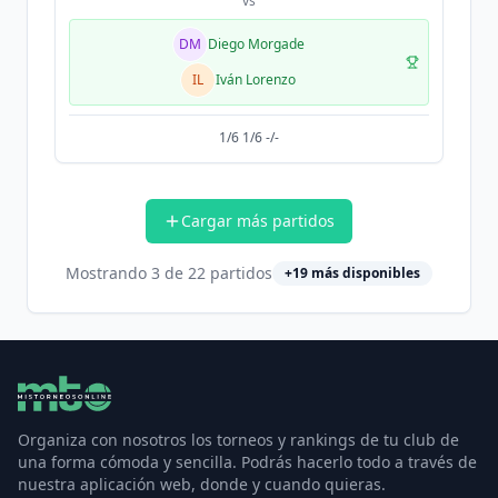
vs
DM
Diego Morgade
IL
Iván Lorenzo
1/6 1/6 -/-
Cargar más partidos
Mostrando
3
de
22
partidos
+
19
más disponibles
Organiza con nosotros los torneos y rankings de tu club de
una forma cómoda y sencilla. Podrás hacerlo todo a través de
nuestra aplicación web, donde y cuando quieras.