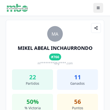
MA
MIKEL ABEAL INCHAURRONDO
#766
m********l@g****.com
22
11
Partidos
Ganados
50
%
56
% Victoria
Puntos