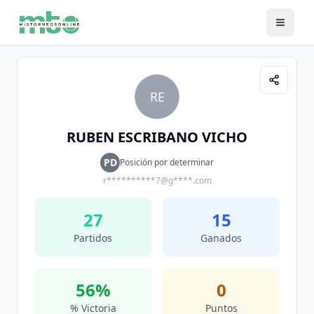
RE
RUBEN ESCRIBANO VICHO
PD
Posición por determinar
r**********7@g****.com
27
15
Partidos
Ganados
56
%
0
% Victoria
Puntos