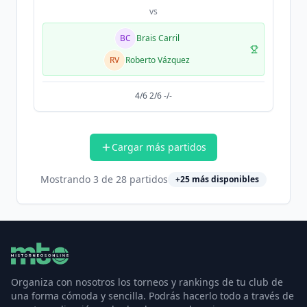
vs
BC
Brais Carril
RV
Roberto Vázquez
4/6 2/6 -/-
Cargar más partidos
Mostrando
3
de
28
partidos
+
25
más disponibles
Organiza con nosotros los torneos y rankings de tu club de
una forma cómoda y sencilla. Podrás hacerlo todo a través de