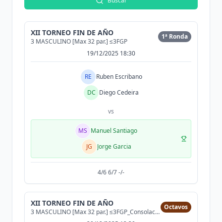
Buscar
XII TORNEO FIN DE AÑO
1ª Ronda
3 MASCULINO [Max 32 par.] ≤3FGP
19/12/2025 18:30
RE
Ruben Escribano
DC
Diego Cedeira
vs
MS
Manuel Santiago
JG
Jorge Garcia
4/6 6/7 -/-
XII TORNEO FIN DE AÑO
Octavos
3 MASCULINO [Max 32 par.] ≤3FGP_Consolacion