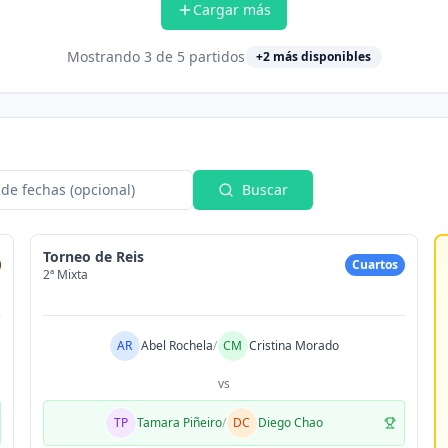
Cargar más
Mostrando
3
de
5
partidos
+
2
más disponibles
de fechas (opcional)
Buscar
Torneo de Reis
Cuartos
2ª Mixta
AR
Abel Rochela
/
CM
Cristina Morado
vs
TP
Tamara Piñeiro
/
DC
Diego Chao