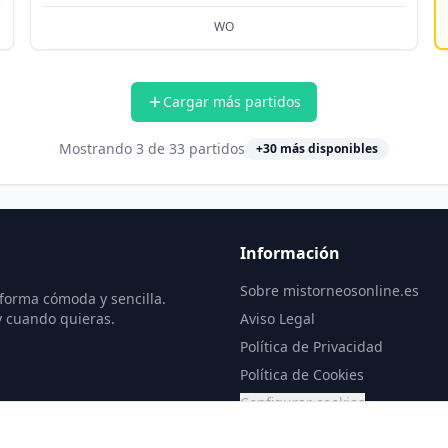
WO
Cargar más partidos
Mostrando
3
de
33
partidos
+
30
más disponibles
Información
Sobre mistorneosonline.es
 forma cómoda y sencilla.
y cuando quieras.
Aviso Legal
Política de Privacidad
Política de Cookies
Configurar cookies