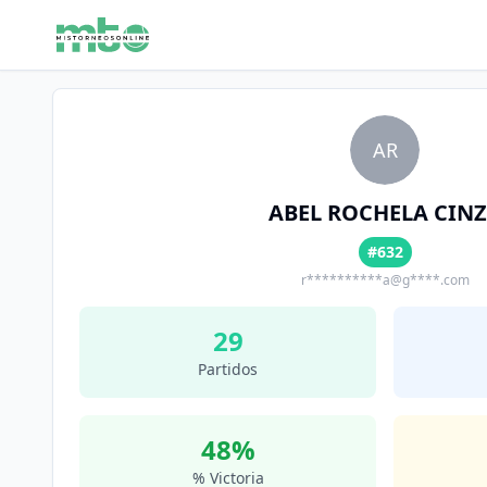
AR
ABEL ROCHELA CIN
#632
r**********a@g****.com
29
Partidos
48
%
% Victoria