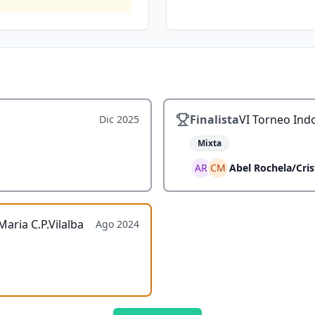
Finalista
VI Torneo Indo
Dic 2025
Mixta
AR
CM
Abel Rochela
/
Cri
aria C.P.Vilalba
Ago 2024