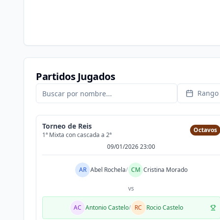
Partidos Jugados
Rango 
Torneo de Reis
Octavos
1ª Mixta con cascada a 2ª
09/01/2026 23:00
AR
Abel Rochela
/
CM
Cristina Morado
vs
AC
Antonio Castelo
/
RC
Rocio Castelo