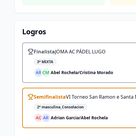
Logros
Finalista
JOMA AC PÁDEL LUGO
3ª MIXTA
AR
CM
Abel Rochela
/
Cristina Morado
Semifinalista
VI Torneo San Ramon e Santa M
2ª masculina_Consolacion
AG
AR
Adrian Garcia
/
Abel Rochela