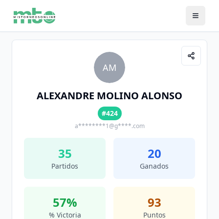
AM
ALEXANDRE MOLINO ALONSO
#424
a********1@g****.com
35
20
Partidos
Ganados
57
%
93
% Victoria
Puntos