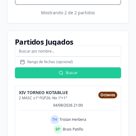
Mostrando
2
de
2
partidos
Partidos Jugados
Rango de fechas (opcional)
Buscar
XIV TORNEO KOTABLUE
Octavos
2 MASC ≤1ª FGP26. No 1ª+1ª
04/08/2026 21:00
TH
Tristan Herbera
BP
Brais Patiño