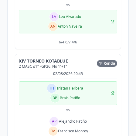
vs
LA
Leo Alvarado
AN
Anton Naveira
6/4 6/7 4/6
XIV TORNEO KOTABLUE
1ª Ronda
2 MASC ≤1ª FGP26. No 1ª+1ª
02/08/2026 20:45
TH
Tristan Herbera
BP
Brais Patiño
vs
AP
Alejandro Patiño
FM
Francisco Monroy