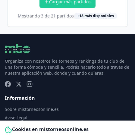
Cargar más partidos
Mostrando
3
de
21
partidos
+
18
más disponibles
Organiza con nosotros los torneos y rankings de tu club de
una forma cómoda y sencilla. Podrás hacerlo todo a través de
nuestra aplicación web, donde y cuando quieras.
Información
Sobre mistorneosonline.es
Aviso Legal
Política de Privacidad
Cookies en mistorneosonline.es
Política de Cookies