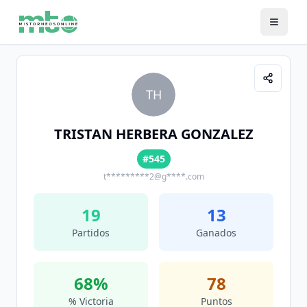
TH
TRISTAN HERBERA GONZALEZ
#545
t*********2@g****.com
19
13
Partidos
Ganados
68
%
78
% Victoria
Puntos