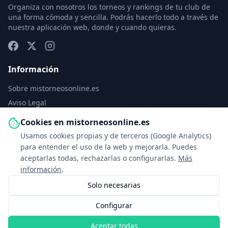
Organiza con nosotros los torneos y rankings de tu club de
una forma cómoda y sencilla. Podrás hacerlo todo a través de
nuestra aplicación web, donde y cuando quieras.
Información
Sobre mistorneosonline.es
Aviso Legal
Política de Privacidad
Cookies en mistorneosonline.es
Política de Cookies
Usamos cookies propias y de terceros (Google Analytics)
Configurar cookies
para entender el uso de la web y mejorarla. Puedes
aceptarlas todas, rechazarlas o configurarlas.
Más
Contacto
información
.
Solo necesarias
info@mistorneosonline.es
Configurar
© 2026 Copyright: mistorneosonline.es
Aceptar todas