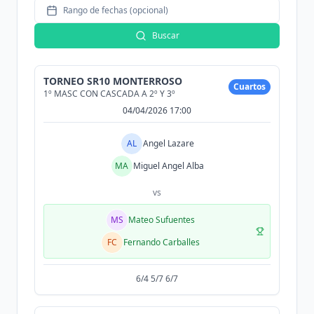
Rango de fechas (opcional)
Buscar
TORNEO SR10 MONTERROSO
Cuartos
1º MASC CON CASCADA A 2º Y 3º
04/04/2026 17:00
AL
Angel Lazare
MA
Miguel Angel Alba
vs
MS
Mateo Sufuentes
FC
Fernando Carballes
6/4 5/7 6/7