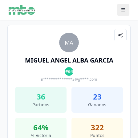
MA
MIGUEL ANGEL ALBA GARCIA
#64
m*************3@g****.com
36
23
Partidos
Ganados
64
%
322
% Victoria
Puntos