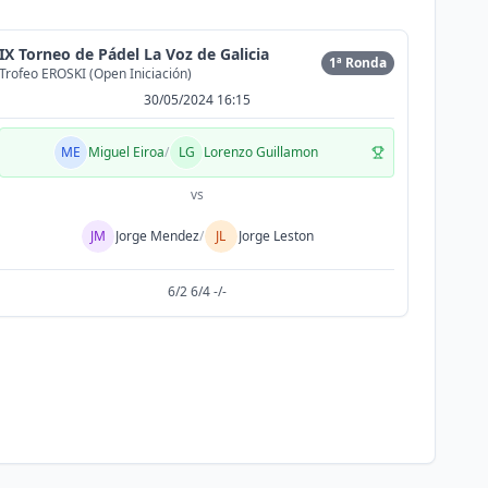
IX Torneo de Pádel La Voz de Galicia
1ª Ronda
Trofeo EROSKI (Open Iniciación)
30/05/2024 16:15
ME
Miguel Eiroa
/
LG
Lorenzo Guillamon
vs
JM
Jorge Mendez
/
JL
Jorge Leston
6/2 6/4 -/-