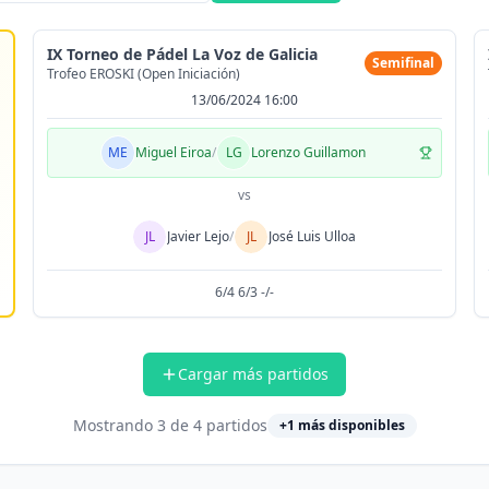
IX Torneo de Pádel La Voz de Galicia
Semifinal
Trofeo EROSKI (Open Iniciación)
13/06/2024 16:00
ME
Miguel Eiroa
/
LG
Lorenzo Guillamon
vs
JL
Javier Lejo
/
JL
José Luis Ulloa
6/4 6/3 -/-
Cargar más partidos
Mostrando
3
de
4
partidos
+
1
más disponibles