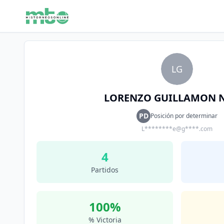
LG
LORENZO GUILLAMON 
PD
Posición por determinar
L********e@g****.com
4
Partidos
100
%
% Victoria