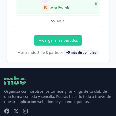
JR
Javier Rochela
5/7 1/6 -/-
Cargar más partidos
Mostrando
3
de
8
partidos
+
5
más disponibles
Organiza con nosotros los torneos y rankings de tu club de
una forma cómoda y sencilla. Podrás hacerlo todo a través de
nuestra aplicación web, donde y cuando quieras.