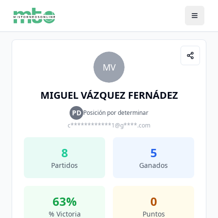
MV
MIGUEL VÁZQUEZ FERNÁDEZ
PD
Posición por determinar
c************1@g****.com
8
5
Partidos
Ganados
63
%
0
% Victoria
Puntos