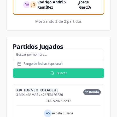
Rodrigo AndrÉS
Jorge
RA
JG
/
RamÍRez
GarcÍA
Mostrando
2
de
2
partidos
Partidos Jugados
Rango de fechas (opcional)
Buscar
XIV TORNEO KOTABLUE
1ª Ronda
3 MIX. ≤3ª MAS / ≤2ª FEM FGP26
31/07/2026 22:15
AS
Acosta Susana