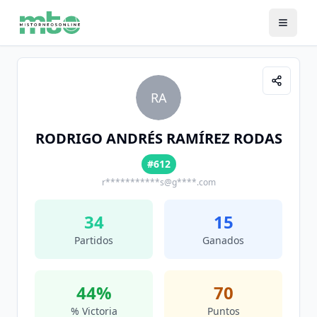
RA
RODRIGO ANDRÉS RAMÍREZ RODAS
#612
r***********s@g****.com
34
15
Partidos
Ganados
44
%
70
% Victoria
Puntos