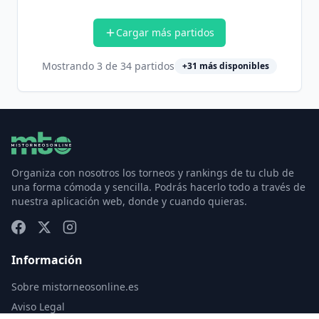
Cargar más partidos
Mostrando
3
de
34
partidos
+
31
más disponibles
Organiza con nosotros los torneos y rankings de tu club de
una forma cómoda y sencilla. Podrás hacerlo todo a través de
nuestra aplicación web, donde y cuando quieras.
Información
Sobre mistorneosonline.es
Aviso Legal