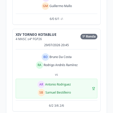
GM
Guillermo Mallo
6/0 6/1 -/-
XIV TORNEO KOTABLUE
1ª Ronda
4 MASC ≤4ª FGP26
29/07/2026 20:45
BD
Bruno Da Costa
RA
Rodrigo Andrés Ramírez
vs
AR
Antonio Rodriguez
SB
Samuel Bestilleiro
6/2 3/6 2/6