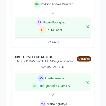
RA
Rodrigo Andrés Ramírez
vs
RR
Rubén Rodríguez
LL
Laura Lopez
5/7 2/6 -/-
XIV TORNEO KOTABLUE
Octavos
3 MIX. ≤3ª MAS / ≤2ª FEM FGP26_Consolacion
02/08/2026 12:30
AS
Acosta Susana
RA
Rodrigo Andrés Ramírez
vs
MA
Marta Agrafojo