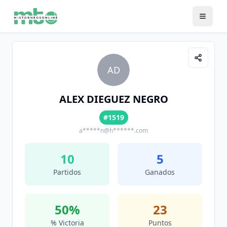
AD
ALEX DIEGUEZ NEGRO
#1519
a*****n@h******.com
10
5
Partidos
Ganados
50
%
23
% Victoria
Puntos