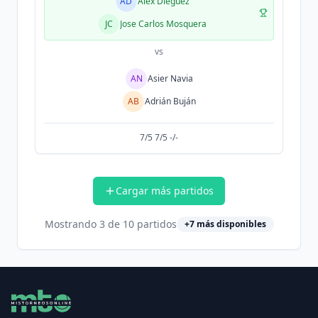
AD
Alex Dieguez
JC
Jose Carlos Mosquera
vs
AN
Asier Navia
AB
Adrián Buján
7/5 7/5 -/-
Cargar más partidos
Mostrando
3
de
10
partidos
+
7
más disponibles