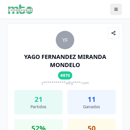
YF
YAGO FERNANDEZ MIRANDA
MONDELO
#870
y***********a@g****.com
21
11
Partidos
Ganados
52
%
50