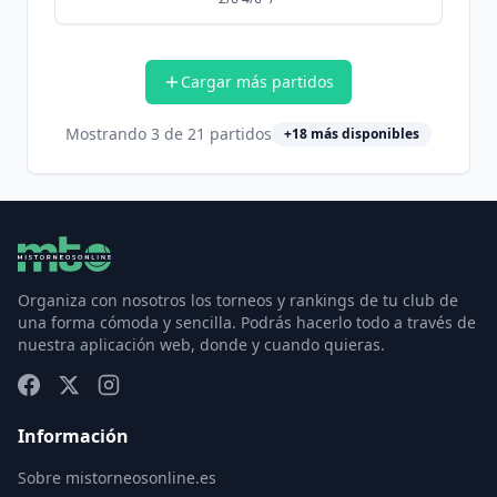
Cargar más partidos
Mostrando
3
de
21
partidos
+
18
más disponibles
Organiza con nosotros los torneos y rankings de tu club de
una forma cómoda y sencilla. Podrás hacerlo todo a través de
nuestra aplicación web, donde y cuando quieras.
Información
Sobre mistorneosonline.es