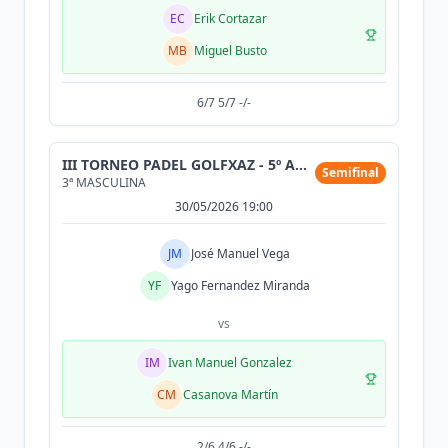
EC
Erik Cortazar
MB
Miguel Busto
6/7 5/7 -/-
III TORNEO PADEL GOLFXAZ - 5º ANIVERSARIO
Semifinal
3ª MASCULINA
30/05/2026 19:00
JM
José Manuel Vega
YF
Yago Fernandez Miranda
vs
IM
Ivan Manuel Gonzalez
CM
Casanova Martín
2/6 4/6 -/-