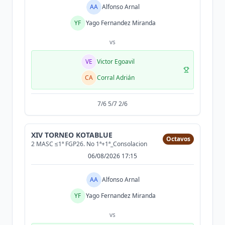
AA
Alfonso Arnal
YF
Yago Fernandez Miranda
vs
VE
Victor Egoavil
CA
Corral Adrián
7/6 5/7 2/6
XIV TORNEO KOTABLUE
Octavos
2 MASC ≤1ª FGP26. No 1ª+1ª_Consolacion
06/08/2026 17:15
AA
Alfonso Arnal
YF
Yago Fernandez Miranda
vs