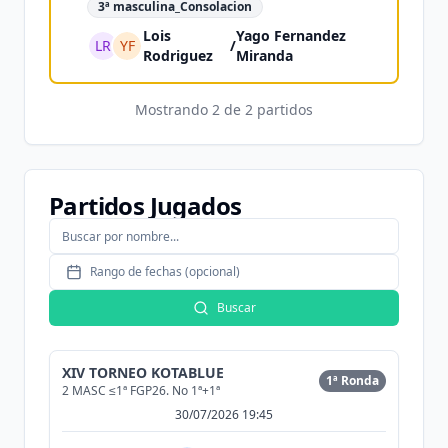
3ª masculina_Consolacion
Lois
Yago Fernandez
LR
YF
/
Rodriguez
Miranda
Mostrando
2
de
2
partidos
Partidos Jugados
Rango de fechas (opcional)
Buscar
XIV TORNEO KOTABLUE
1ª Ronda
2 MASC ≤1ª FGP26. No 1ª+1ª
30/07/2026 19:45