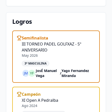
Logros
Semifinalista
III TORNEO PADEL GOLFXAZ - 5º
ANIVERSARIO
May 2026
3ª MASCULINA
JosÉ Manuel
Yago Fernandez
JM
YF
/
Vega
Miranda
Campeón
XI Open A Pedralba
Ago 2024