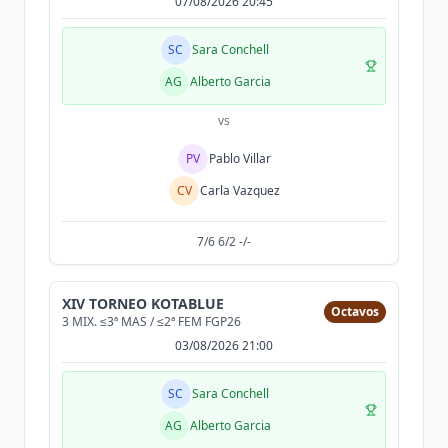
07/08/2026 20:45
SC
Sara Conchell
AG
Alberto Garcia
vs
PV
Pablo Villar
CV
Carla Vazquez
7/6 6/2 -/-
XIV TORNEO KOTABLUE
Octavos
3 MIX. ≤3ª MAS / ≤2ª FEM FGP26
03/08/2026 21:00
SC
Sara Conchell
AG
Alberto Garcia