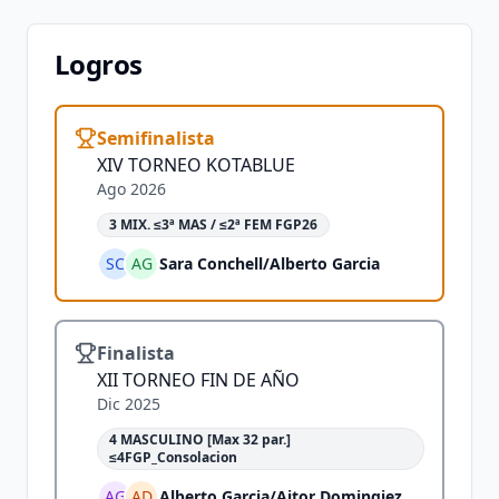
Logros
Semifinalista
XIV TORNEO KOTABLUE
Ago 2026
3 MIX. ≤3ª MAS / ≤2ª FEM FGP26
SC
AG
Sara Conchell
/
Alberto Garcia
Finalista
XII TORNEO FIN DE AÑO
Dic 2025
4 MASCULINO [Max 32 par.]
≤4FGP_Consolacion
AG
AD
Alberto Garcia
/
Aitor Domingiez