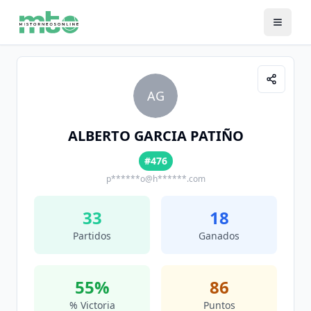
AG
ALBERTO GARCIA PATIÑO
#476
p******o@h******.com
33
18
Partidos
Ganados
55
%
86
% Victoria
Puntos