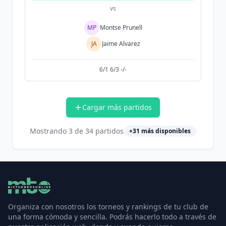
vs
MP
Montse Prunell
JA
Jaime Alvarez
6/1 6/3 -/-
Cargar más partidos
Mostrando
3
de
34
partidos
+
31
más disponibles
Organiza con nosotros los torneos y rankings de tu club de
una forma cómoda y sencilla. Podrás hacerlo todo a través de