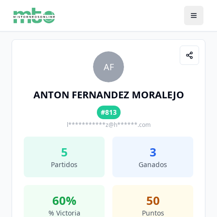
AF
ANTON FERNANDEZ MORALEJO
#813
l***********z@h******.com
5
3
Partidos
Ganados
60
%
50
% Victoria
Puntos