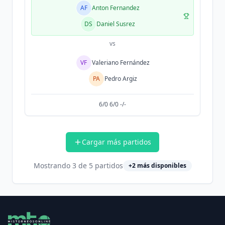
AF
Anton Fernandez
DS
Daniel Susrez
vs
VF
Valeriano Fernández
PA
Pedro Argiz
6/0 6/0 -/-
Cargar más partidos
Mostrando
3
de
5
partidos
+
2
más disponibles