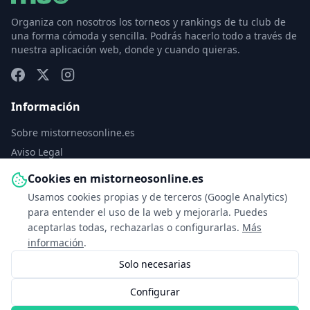
Organiza con nosotros los torneos y rankings de tu club de
una forma cómoda y sencilla. Podrás hacerlo todo a través de
nuestra aplicación web, donde y cuando quieras.
Información
Sobre mistorneosonline.es
Aviso Legal
Política de Privacidad
Cookies en mistorneosonline.es
Política de Cookies
Usamos cookies propias y de terceros (Google Analytics)
Configurar cookies
para entender el uso de la web y mejorarla. Puedes
aceptarlas todas, rechazarlas o configurarlas.
Más
Contacto
información
.
Solo necesarias
info@mistorneosonline.es
Configurar