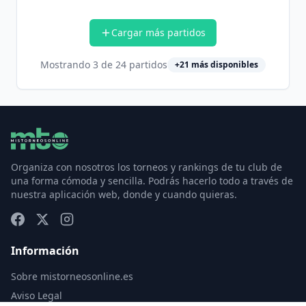
Cargar más partidos
Mostrando
3
de
24
partidos
+
21
más disponibles
Organiza con nosotros los torneos y rankings de tu club de
una forma cómoda y sencilla. Podrás hacerlo todo a través de
nuestra aplicación web, donde y cuando quieras.
Información
Sobre mistorneosonline.es
Aviso Legal