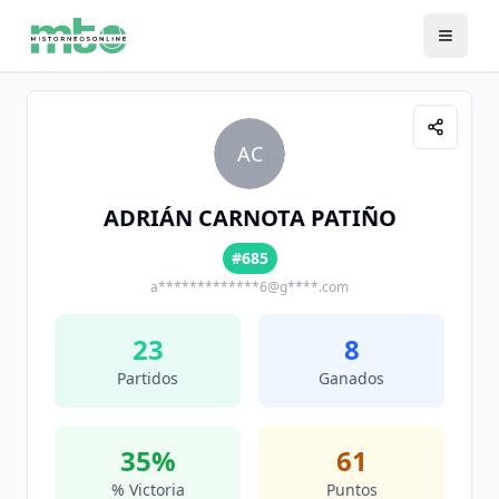
AC
ADRIÁN CARNOTA PATIÑO
#685
a*************6@g****.com
23
8
Partidos
Ganados
35
%
61
% Victoria
Puntos