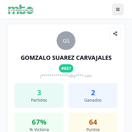
GS
GOMZALO SUAREZ CARVAJALES
#657
j*************o@g****.com
3
2
Partidos
Ganados
67
%
64
% Victoria
Puntos