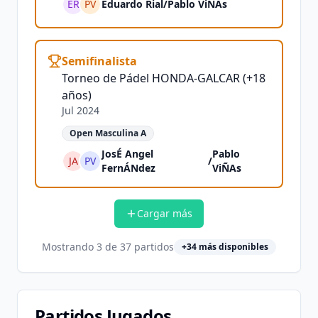
ER
PV
Eduardo Rial
/
Pablo ViÑAs
Semifinalista
Torneo de Pádel HONDA-GALCAR (+18
años)
Jul 2024
Open Masculina A
JosÉ Angel
Pablo
JA
PV
/
FernÁNdez
ViÑAs
Cargar más
Mostrando
3
de
37
partidos
+
34
más disponibles
Partidos Jugados