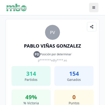
PV
PABLO VIÑAS GONZALEZ
PD
Posición por determinar
p*******e@y****.es
314
154
Partidos
Ganados
49
%
0
% Victoria
Puntos