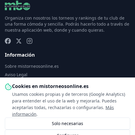
Organiza con nosotros los torneos y rankings de tu club de
una forma cómoda y sencilla. Podrás hacerlo todo a través de
nuestra aplicación web, donde y cuando quieras.
Información
Sobre mistorneosonline.es
Aviso Legal
Política de Privacidad
Cookies en mistorneosonline.es
Política de Cookies
Usamos cookies propias y de terceros (Google Analytics)
Configurar cookies
para entender el uso de la web y mejorarla. Puedes
aceptarlas todas, rechazarlas o configurarlas.
Más
Contacto
información
.
Solo necesarias
info@mistorneosonline.es