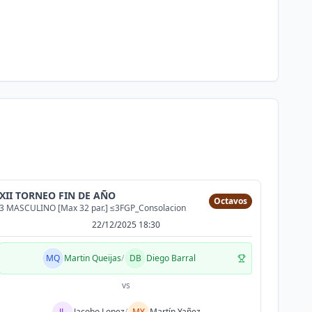
XII TORNEO FIN DE AÑO
Octavos
3 MASCULINO [Max 32 par.] ≤3FGP_Consolacion
22/12/2025 18:30
MQ
Martin Queijas
/
DB
Diego Barral
vs
JL
Jacobo Lopez
/
MY
Martín Yañez