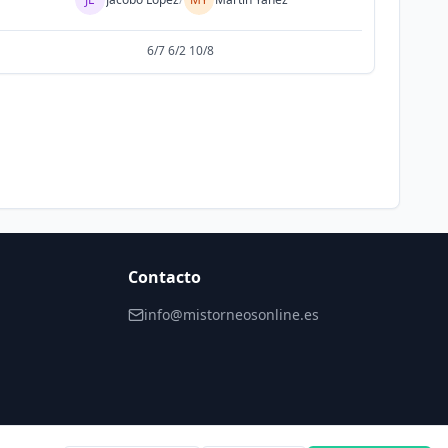
6/7 6/2 10/8
Contacto
info@mistorneosonline.es