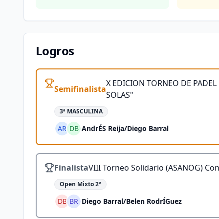
Logros
X EDICION TORNEO DE PADEL
Semifinalista
SOLAS"
3ª MASCULINA
AR
DB
AndrÉS Reija
/
Diego Barral
Finalista
VIII Torneo Solidario (ASANOG) Con
Open Mixto 2º
DB
BR
Diego Barral
/
Belen RodrÍGuez