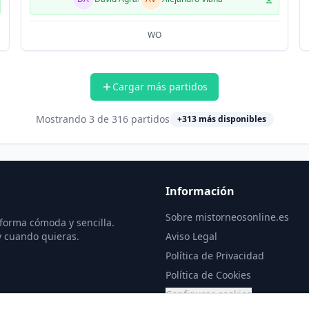
WO
Cargar más partidos
Mostrando
3
de
316
partidos
+
313
más disponibles
Información
Sobre mistorneosonline.es
 forma cómoda y sencilla.
y cuando quieras.
Aviso Legal
Política de Privacidad
Política de Cookies
Configurar cookies