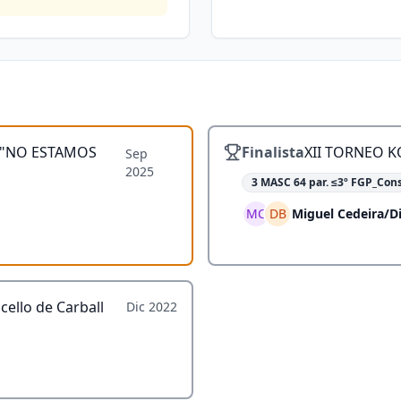
 "NO ESTAMOS
Finalista
XII TORNEO 
Sep
2025
3 MASC 64 par. ≤3º FGP_Con
MC
DB
Miguel Cedeira
/
D
cello de Carball
Dic 2022