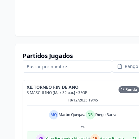
Partidos Jugados
Rango 
XII TORNEO FIN DE AÑO
1ª Ronda
3 MASCULINO [Max 32 par.] ≤3FGP
18/12/2025 19:45
MQ
Martin Queijas
/
DB
Diego Barral
vs
YF
Yago Fernandez Miranda
/
AB
Alvaro Blanco