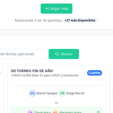
Cargar más
Mostrando
3
de
30
partidos
+
27
más disponibles
de fechas (opcional)
Buscar
XII TORNEO FIN DE AÑO
Cuartos
3 MASCULINO [Max 32 par.] ≤3FGP_Consolacion
MQ
Martin Queijas
/
DB
Diego Barral
vs
DA
David Agra
/
AV
Alejandro Viana