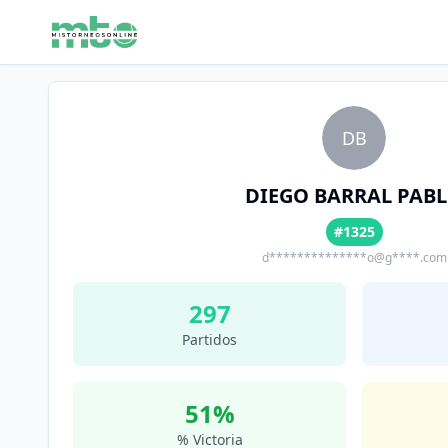
DB
DIEGO BARRAL PAB
#1325
d**************o@g****.com
297
Partidos
51
%
% Victoria