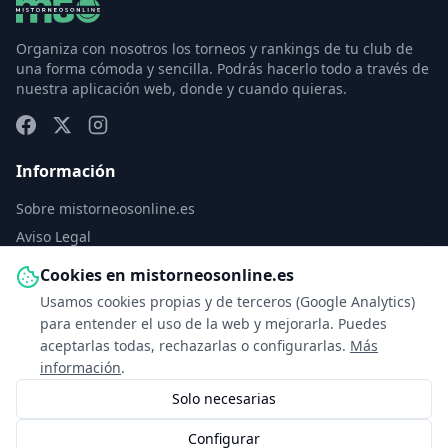
Organiza con nosotros los torneos y rankings de tu club de
una forma cómoda y sencilla. Podrás hacerlo todo a través de
nuestra aplicación web, donde y cuando quieras.
Información
Sobre mistorneosonline.es
Aviso Legal
Política de Privacidad
Cookies en mistorneosonline.es
Política de Cookies
Usamos cookies propias y de terceros (Google Analytics)
Configurar cookies
para entender el uso de la web y mejorarla. Puedes
aceptarlas todas, rechazarlas o configurarlas.
Más
Contacto
información
.
Solo necesarias
info@mistorneosonline.es
Configurar