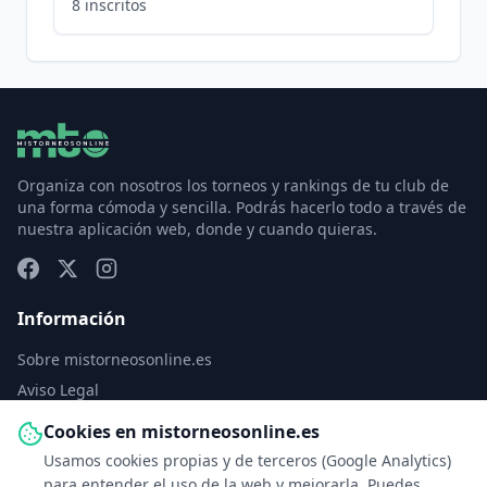
8
inscritos
Organiza con nosotros los torneos y rankings de tu club de
una forma cómoda y sencilla. Podrás hacerlo todo a través de
nuestra aplicación web, donde y cuando quieras.
Información
Sobre mistorneosonline.es
Aviso Legal
Política de Privacidad
Cookies en mistorneosonline.es
Política de Cookies
Usamos cookies propias y de terceros (Google Analytics)
Configurar cookies
para entender el uso de la web y mejorarla. Puedes