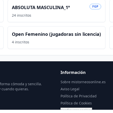
ABSOLUTA MASCULINA_1ª
FGP
24
inscritos
Open Femenino (jugadoras sin licencia)
4
inscritos
Información
Sobre mistorneosonline.es
 forma cómoda y sencilla.
y cuando quieras.
Aviso Legal
Política de Privacidad
Política de Cookies
Configurar cookies