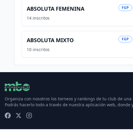
ABSOLUTA FEMENINA
FGP
14
inscritos
ABSOLUTA MIXTO
FGP
10
inscritos
Organiza con nosotros los torneos y rankings de tu club de una
Podrás hacerlo todo a través de nuestra aplicación web, donde 