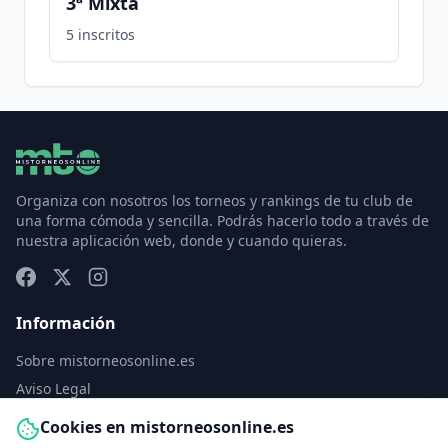
3ª Mixta
5
inscritos
Organiza con nosotros los torneos y rankings de tu club de
una forma cómoda y sencilla. Podrás hacerlo todo a través de
nuestra aplicación web, donde y cuando quieras.
Información
Sobre mistorneosonline.es
Aviso Legal
Política de Privacidad
Cookies en mistorneosonline.es
Política de Cookies