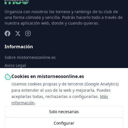
Organiza con nosotros los torneos y rankings de tu club de
una forma cómoda y sencilla. Podrás hacerlo todo a través de
nuestra aplicación web, donde y cuando quieras.
Información
Sobre mistorneosonline.es
Aviso Legal
Política de Privacidad
Cookies en mistorneosonline.es
Política de Cookies
Usamos cookies propias y de terceros (Google Analytics)
Configurar cookies
para entender el uso de la web y mejorarla. Puedes
aceptarlas todas, rechazarlas o configurarlas.
Más
Contacto
información
.
Solo necesarias
info@mistorneosonline.es
Configurar