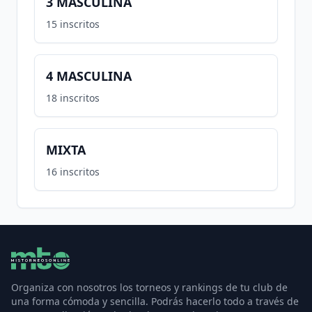
3 MASCULINA
15
inscritos
4 MASCULINA
18
inscritos
MIXTA
16
inscritos
Organiza con nosotros los torneos y rankings de tu club de
una forma cómoda y sencilla. Podrás hacerlo todo a través de