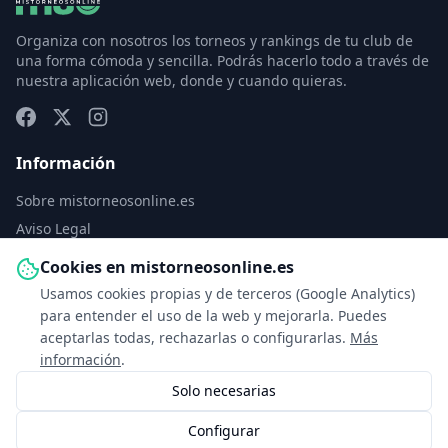
Organiza con nosotros los torneos y rankings de tu club de
una forma cómoda y sencilla. Podrás hacerlo todo a través de
nuestra aplicación web, donde y cuando quieras.
Información
Sobre mistorneosonline.es
Aviso Legal
Política de Privacidad
Cookies en mistorneosonline.es
Política de Cookies
Usamos cookies propias y de terceros (Google Analytics)
Configurar cookies
para entender el uso de la web y mejorarla. Puedes
aceptarlas todas, rechazarlas o configurarlas.
Más
Contacto
información
.
Solo necesarias
info@mistorneosonline.es
Configurar