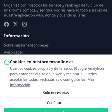
Organiza con nosotros los torneos y rankings de tu club de
una forma cómoda y sencilla. Podrás hacerlo todo a través de
nuestra aplicación web, donde y cuando quieras.
Información
Sobre mistorneosonline.es
Aviso Legal
Política de Privacidad
Cookies en mistorneosonline.es
Política de Cookies
Usamos cookies propias y de terceros (Google Analytics)
Configurar cookies
para entender el uso de la web y mejorarla. Puedes
aceptarlas todas, rechazarlas o configurarlas.
Más
Contacto
información
.
Solo necesarias
info@mistorneosonline.es
Configurar
© 2026 Copyright: mistorneosonline.es