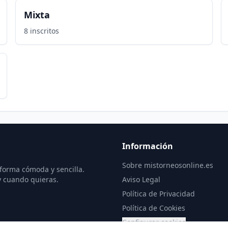
Mixta
8
inscritos
Información
Sobre mistorneosonline.es
 forma cómoda y sencilla.
y cuando quieras.
Aviso Legal
Política de Privacidad
Política de Cookies
Configurar cookies