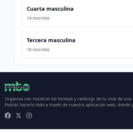
Cuarta masculina
14
inscritos
Tercera masculina
16
inscritos
Organiza con nosotros los torneos y rankings de tu club de una
Podrás hacerlo todo a través de nuestra aplicación web, donde 