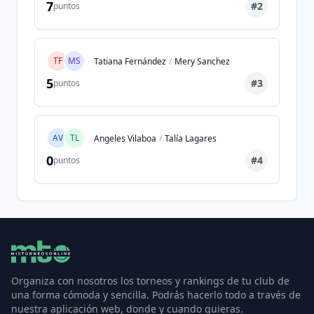
7
#
2
puntos
TF
MS
Tatiana Fernández
/
Mery Sanchez
5
#
3
puntos
AV
TL
Angeles Vilaboa
/
Talía Lagares
0
#
4
puntos
Organiza con nosotros los torneos y rankings de tu club de
una forma cómoda y sencilla. Podrás hacerlo todo a través de
nuestra aplicación web, donde y cuando quieras.