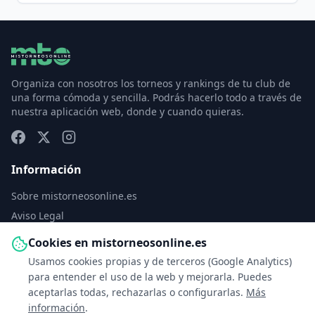
Organiza con nosotros los torneos y rankings de tu club de
una forma cómoda y sencilla. Podrás hacerlo todo a través de
nuestra aplicación web, donde y cuando quieras.
Información
Sobre mistorneosonline.es
Aviso Legal
Política de Privacidad
Cookies en mistorneosonline.es
Política de Cookies
Usamos cookies propias y de terceros (Google Analytics)
Configurar cookies
para entender el uso de la web y mejorarla. Puedes
aceptarlas todas, rechazarlas o configurarlas.
Más
Contacto
información
.