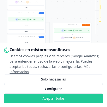
ST
Sonia Torreiro
/
AF
Angeles Ferreira
WO
Sin fecha programada (exención)
Cuartos
AM
Adela Martelo
/
MS
Maria Souto
vs
12/07/2025 12:15
SemiFinales
Exento
AM
Adela Martelo
/
MS
Maria Souto
Exento
vs
Sin fecha programada (exención)
Cuartos
VL
Virginia Losada
/
RM
Rut Menéndez
Exento
6/3 6/4 -/-
vs
Cookies en mistorneosonline.es
VL
Virginia Losada
/
RM
Rut Menéndez
Usamos cookies propias y de terceros (Google Analytics)
Exento
para entender el uso de la web y mejorarla. Puedes
aceptarlas todas, rechazarlas o configurarlas.
Más
información
.
Solo necesarias
Configurar
Aceptar todas