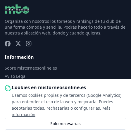
Organiza con nosotros los torneos y rankings de tu club de
una forma cómoda y sencilla. Podrás hacerlo todo a través de
nuestra aplicación web, donde y cuando quieras.
Información
Sobre mistorneosonline.es
Aviso Legal
Política de Privacidad
Cookies en mistorneosonline.es
Política de Cookies
Usamos cookies propias y de terceros (Google Analytics)
Configurar cookies
para entender el uso de la web y mejorarla. Puedes
aceptarlas todas, rechazarlas o configurarlas.
Más
Contacto
información
.
Solo necesarias
info@mistorneosonline.es